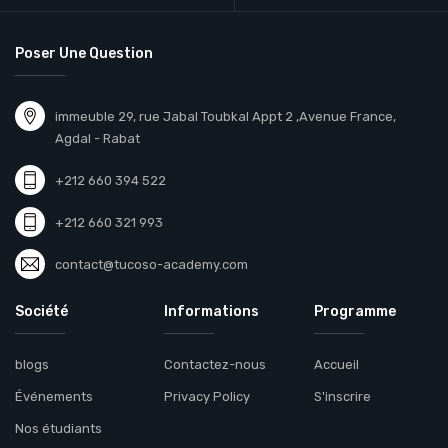
Poser Une Question
immeuble 29, rue Jabal Toubkal Appt 2 ,Avenue France,
Agdal - Rabat
+212 660 394 522
+212 660 321 993
contact@tucoso-academy.com
Société
Informations
Programme
blogs
Contactez-nous
Accueil
Événements
Privacy Policy
S'inscrire
Nos étudiants